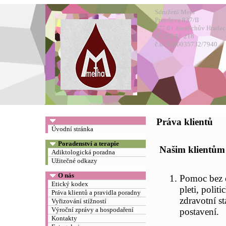
Sdružení Meta
Pravdova 837/II
377 01 Jindřichův Hradec
IČ 270 16 218
č.ú. 5000035732/7940
Práva klientů
Úvodní stránka
Poradenství a terapie
Našim klientům
Adiktologická poradna
Užitečné odkazy
O nás
Pomoc bez o
Etický kodex
pleti, polit
Práva klientů a pravidla poradny
zdravotní st
Vyřizování stížností
Výroční zprávy a hospodaření
postavení.
Kontakty