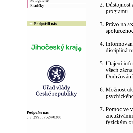
Fotogalerie
Důstojnost 
Písničky
programu
Právo na se
Podpořili nás
spolurozhod
Informovanos
disciplinár
Utajení info
všech zázna
Dodržování 
Možnost uko
psychického
Pomoc ve vě
Podpořte nás
zneužívání
č.ú. 299387624/0300
fyzickým o